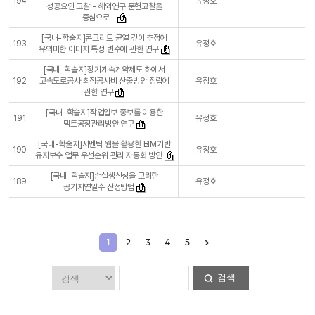
194
유정호
성공요인 고찰 - 해외연구 문헌고찰을
중심으로 -
[국내-학술지]콘크리트 균열 깊이 추정에
193
유정호
유의미한 이미지 특성 변수에 관한 연구
[국내-학술지]장기계속계약제도 하에서
192
고속도로공사 최적공사비 산출방안 정립에
유정호
관한 연구
[국내-학술지]작업일보 종보를 이용한
191
유정호
택트공정관리방안 연구
[국내-학술지]시멘틱 웹을 활용한 BIM기반
190
유정호
유지보수 업무 우선순위 관리 자동화 방안
[국내-학술지]손실생산성을 고려한
189
유정호
공기지연일수 산정방법
1
2
3
4
5
검색