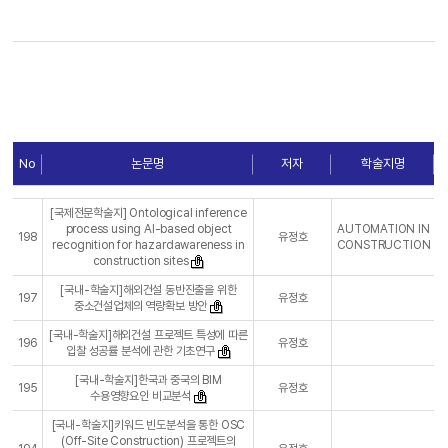
No
논문명
저자
학술지명
[국제전문학술지] Ontological inference
process using AI-based object
AUTOMATION IN
198
유정호
recognition for hazardawareness in
CONSTRUCTION
construction sites
[국내-학술지]해외건설 동반진출을 위한
197
유정호
중소건설업체의 역량확보 방안
[국내-학술지]해외건설 프로젝트 특성에 따른
196
유정호
입찰 성공률 분석에 관한 기초연구
[국내-학술지]한국과 중국의 BIM
195
유정호
수용영향요인 비교분석
[국내-학술지]키워드 빈도분석을 통한 OSC
(Off-Site Construction) 프로젝트의